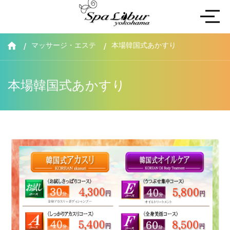
マッサージ・エステ
本場韓国式あかすり
本場韓国式あかすり